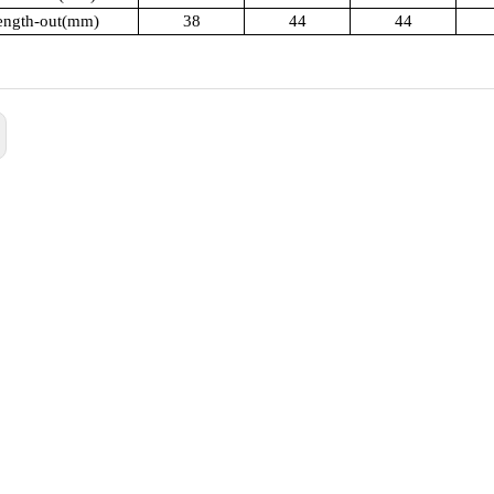
ength-out(mm)
38
44
44