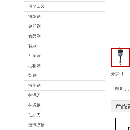
滚筒套装
海绵刷
钢丝刷
食品刷
鞋刷
油画刷
地板刷
分享到：
胡刷
汽车刷
型号：
S
抹泥刀
抹泥板
产品
油灰刀
玻璃胶枪
T