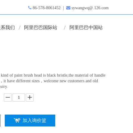

86-578-8061452 |

sywangwq@.126.com
联系我们
阿里巴巴国际站
阿里巴巴中国站
 kind of paint brush head is black bristle,the material of handle
le，it have different sizes，welcome new customers and old
uiry.
加入询价篮