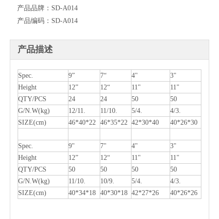
产品品牌：
SD-A014
产品编码：
SD-A014
产品描述
Spec.
9”
7“
4"
3"
Height
12”
12“
11"
11"
QTY/PCS
24
24
50
50
G/N.W(kg)
12/11.
11/10.
5/4.
4/3.
SIZE(cm)
46*40*22
46*35*22
42*30*40
40*26*30
Spec.
9"
7"
4"
3"
Height
12”
12“
11"
11"
QTY/PCS
50
50
50
50
G/N.W(kg)
11/10.
10/9.
5/4.
4/3.
SIZE(cm)
40*34*18
40*30*18
42*27*26
40*26*26