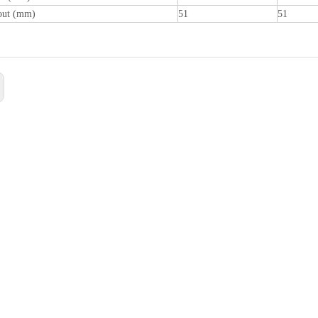
out (mm)
51
51