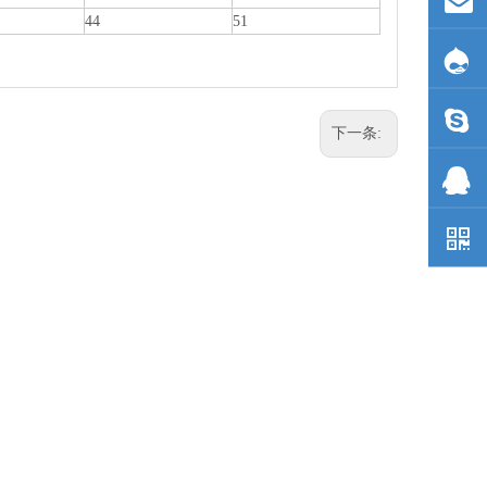
44
51
下一条: