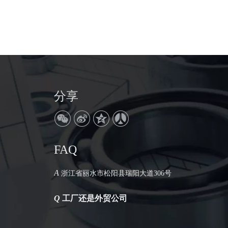
分享
FAQ
Q
公司地址在哪里
A
浙江省丽水市松阳县瑞阳大道306号
Q
工厂还是外贸公司
A
我们是工厂。拥有30年的生产历史。