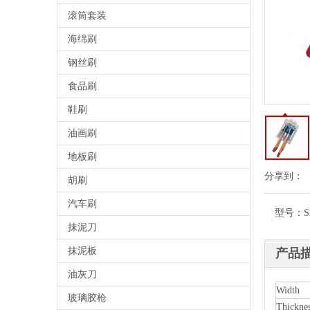
滚筒套装
海绵刷
钢丝刷
食品刷
鞋刷
油画刷
地板刷
分享到：
胡刷
汽车刷
型号：
S
抹泥刀
抹泥板
产品
油灰刀
Width
玻璃胶枪
Thickne