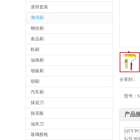
滚筒套装
海绵刷
钢丝刷
食品刷
鞋刷
油画刷
地板刷
分享到：
胡刷
汽车刷
型号：
S
抹泥刀
抹泥板
产品
油灰刀
QTY/P
玻璃胶枪
G/N.W(