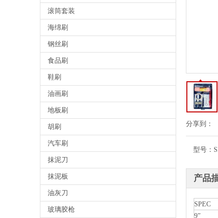
滚筒套装
海绵刷
钢丝刷
食品刷
鞋刷
油画刷
地板刷
分享到：
胡刷
汽车刷
型号：
S
抹泥刀
抹泥板
产品
油灰刀
SPEC
玻璃胶枪
9”