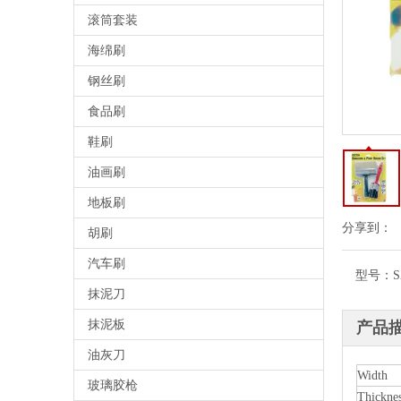
滚筒套装
海绵刷
钢丝刷
食品刷
鞋刷
油画刷
地板刷
分享到：
胡刷
汽车刷
型号：
S
抹泥刀
抹泥板
产品
油灰刀
Width
玻璃胶枪
Thickne