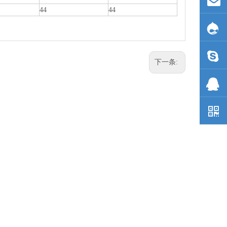
44
44
下一条: