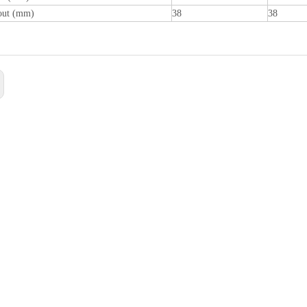
out (mm)
38
38