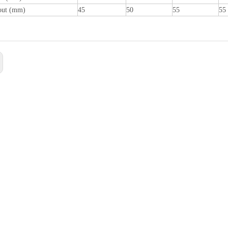
out (mm)
45
50
55
55