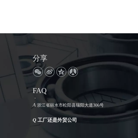
分享
FAQ
Q
公司地址在哪里
A
浙江省丽水市松阳县瑞阳大道306号
Q
工厂还是外贸公司
A
我们是工厂。拥有30年的生产历史。