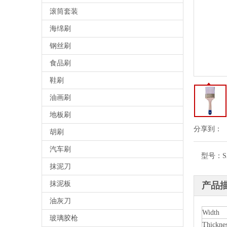
滚筒套装
海绵刷
钢丝刷
食品刷
鞋刷
油画刷
地板刷
分享到：
胡刷
汽车刷
型号：
S
抹泥刀
抹泥板
产品
油灰刀
Width
玻璃胶枪
Thickne